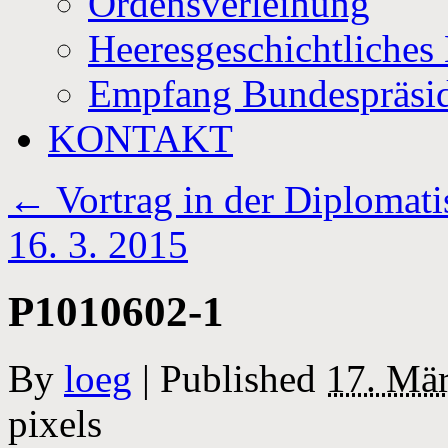
Ordensverleihung
Heeresgeschichtliche
Empfang Bundespräsi
KONTAKT
←
Vortrag in der Diplomat
16. 3. 2015
P1010602-1
By
loeg
|
Published
17. Mä
pixels