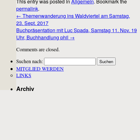
This entry was posted in
Allgemein
. Bookmark the
permalink
.
←
Themenwanderung ins Waldviertel am Samstag,
23. Sept. 2017
Buchpräsentation mit Luc Spada, Samstag 11. Nov. 19
Uhr, Buchhandlung phil
→
Comments are closed.
Suchen nach:
MITGLIED WERDEN
LINKS
Archiv